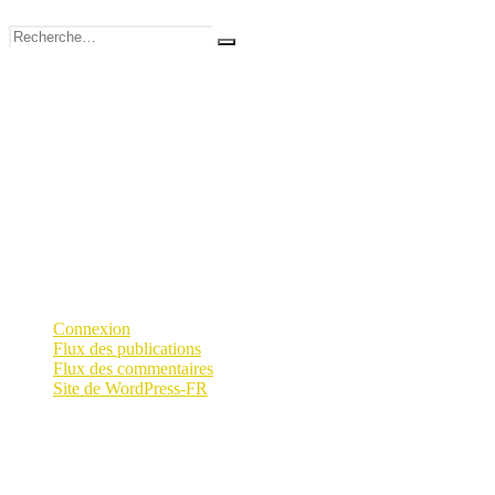
Recherche
Recherche
pour :
Recent Comments
Archives
Categories
Aucune catégorie
Meta
Connexion
Flux des publications
Flux des commentaires
Site de WordPress-FR
Bois
Effaceur de cernes blancs
Efface éraflures pour bois
Poli et nettoyeur à meubles